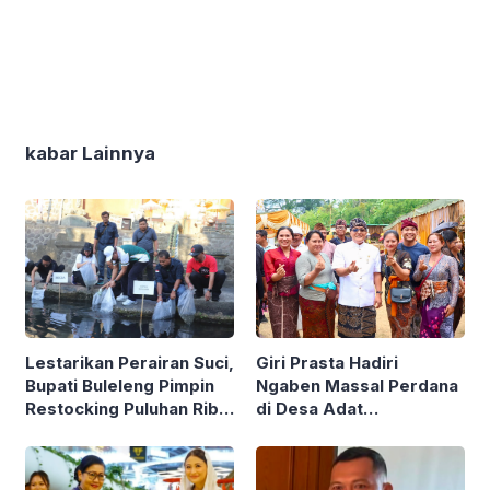
kabar Lainnya
Lestarikan Perairan Suci,
Giri Prasta Hadiri
Bupati Buleleng Pimpin
Ngaben Massal Perdana
Restocking Puluhan Ribu
di Desa Adat
Ikan Nila di Tirta
Mengandang Buleleng,
Sudamala
Serahkan Punia Puluhan
Juta