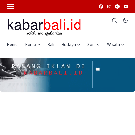
Home
Berita
Bali
Budaya
Seni
Wisata
G