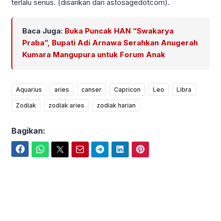
terlalu serius. (disarikan dari astosagedotcom).
Baca Juga:
Buka Puncak HAN “Swakarya
Praba”, Bupati Adi Arnawa Serahkan Anugerah
Kumara Mangupura untuk Forum Anak
Aquarius
aries
canser
Capricon
Leo
Libra
Zodiak
zodiak aries
zodiak harian
Bagikan:
Facebook
WhatsApp
Twitter
Email
Telegram
LinkedIn
Pinterest