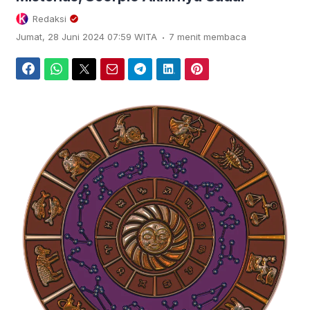
Redaksi
.
Jumat, 28 Juni 2024 07:59 WITA
7 menit membaca
Facebook
WhatsApp
Twitter
Email
Telegram
LinkedIn
Pinterest